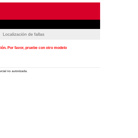
Localización de fallas
ión. Por favor, pruebe con otro modelo
rcial no autorizada.